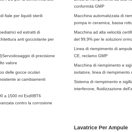
conformità GMP
fiale per liquidi sterili
Macchina automatizzata di riemp
pompa in ceramica, bassa rottu
diatrici ed estratti di
Macchina ad alta velocità certif
itettura anti gocciolante per
del 99,9% per le soluzioni ormo
Linea di riempimento di ampule 
ml)Servodosaggio di precisione
CE, reclamo GMP
lto valore
Macchina di riempimento e sigill
po delle gocce oculari
isolatore, linea di riempimento d
esistente ai cambiamenti
Sistema di riempimento e sigill
interferone, fluidizzazione dell
 500 a 1500 ml ExdIIBT6
vanzata contro la corrosione
Lavatrice Per Ampule