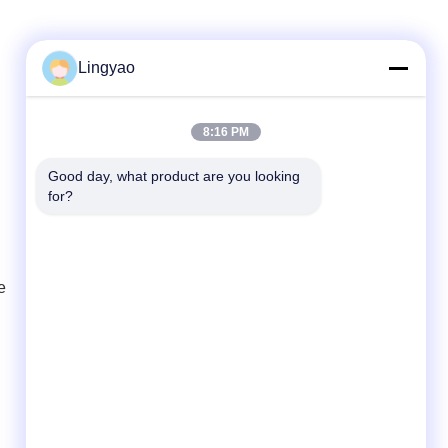
Lingyao
Contatto rapido
8:16 PM
Telefono
Good day, what product are you looking 
for?
+86-181-18466171
E-mail
sale2@szlysb.com.cn
e
Indirizzo
Via Zhujia n. 115, città di
Lujia,Kunshan,provincia del Jiangsu