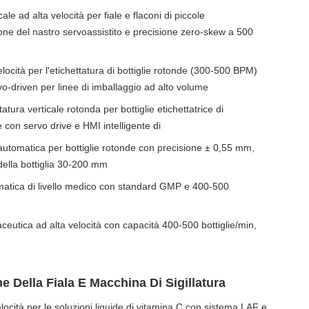
ale ad alta velocità per fiale e flaconi di piccole
one del nastro servoassistito e precisione zero-skew a 500
ocità per l'etichettatura di bottiglie rotonde (300-500 BPM)
o-driven per linee di imballaggio ad alto volume
tura verticale rotonda per bottiglie etichettatrice di
 con servo drive e HMI intelligente di
automatica per bottiglie rotonde con precisione ± 0,55 mm,
della bottiglia 30-200 mm
matica di livello medico con standard GMP e 400-500
ceutica ad alta velocità con capacità 400-500 bottiglie/min,
e Della Fiala E Macchina Di Sigillatura
locità per le soluzioni liquide di vitamina C con sistema LAF e