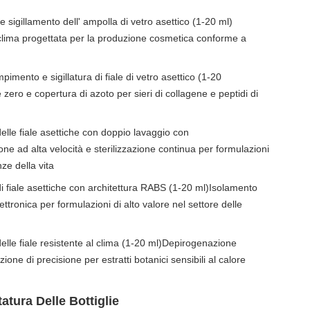
 sigillamento dell' ampolla di vetro asettico (1-20 ml)
 clima progettata per la produzione cosmetica conforme a
pimento e sigillatura di fiale di vetro asettico (1-20
ero e copertura di azoto per sieri di collagene e peptidi di
delle fiale asettiche con doppio lavaggio con
ne ad alta velocità e sterilizzazione continua per formulazioni
ze della vita
di fiale asettiche con architettura RABS (1-20 ml)Isolamento
lettronica per formulazioni di alto valore nel settore delle
delle fiale resistente al clima (1-20 ml)Depirogenazione
ne di precisione per estratti botanici sensibili al calore
atura Delle Bottiglie