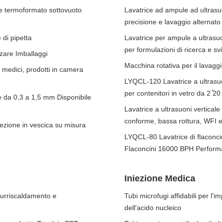
e termoformato sottovuoto
Lavatrice ad ampule ad ultrasuo
precisione e lavaggio alternato pe
 di pipetta
Lavatrice per ampule a ultrasu
per formulazioni di ricerca e sv
zare Imballaggi
Macchina rotativa per il lavagg
i medici, prodotti in camera
LYQCL-120 Lavatrice a ultrasuon
per contenitori in vetro da 2 ̊
 da 0,3 a 1,5 mm Disponibile
Lavatrice a ultrasuoni vertica
conforme, bassa rottura, WFI e
zione in vescica su misura
LYQCL-80 Lavatrice di flaconcin
Flaconcini 16000 BPH Perfor
Iniezione Medica
surriscaldamento e
Tubi microfugi affidabili per l'
dell'acido nucleico