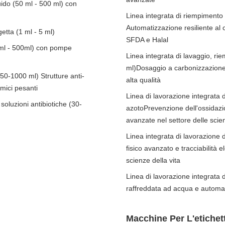
ido (50 ml - 500 ml) con
Linea integrata di riempimento e
Automatizzazione resiliente al
etta (1 ml - 5 ml)
SFDA e Halal
10ml - 500ml) con pompe
Linea integrata di lavaggio, riem
ml)Dosaggio a carbonizzazione z
250-1000 ml) Strutture anti-
alta qualità
imici pesanti
Linea di lavorazione integrata 
 soluzioni antibiotiche (30-
azotoPrevenzione dell'ossidazio
avanzate nel settore delle scien
Linea integrata di lavorazione 
fisico avanzato e tracciabilità e
scienze della vita
Linea di lavorazione integrata 
raffreddata ad acqua e automazio
Macchine Per L'etichett