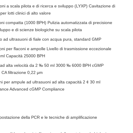
ni a scala pilota e di ricerca e sviluppo (LYXP) Cavitazione di
r lotti clinici di alto valore
oni compatta (1000 BPH) Pulizia automatizzata di precisione
iluppo e di scienze biologiche su scala pilota
io ad ultrasuoni di fiale con acqua pura, standard GMP
i per flaconi e ampolle Livello di trasmissione eccezionale
20 ml Capacità 25000 BPH
le ad alta velocità da 2 ‰ 50 ml 3000 ‰ 6000 BPH cGMP
 CA filtrazione 0,22 μm
i per ampule ad ultrasuoni ad alta capacità 2 ¢ 30 ml
mance Advanced cGMP Compliance
impostazione della PCR e le tecniche di amplificazione