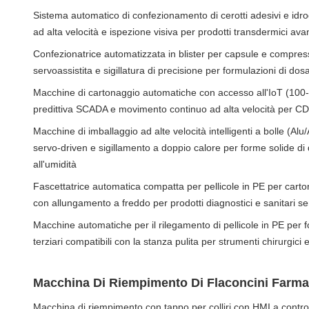
Sistema automatico di confezionamento di cerotti adesivi e idroge
ad alta velocità e ispezione visiva per prodotti transdermici ava
Confezionatrice automatizzata in blister per capsule e compr
servoassistita e sigillatura di precisione per formulazioni di dosa
Macchine di cartonaggio automatiche con accesso all'IoT (100
predittiva SCADA e movimento continuo ad alta velocità per CD
Macchine di imballaggio ad alte velocità intelligenti a bolle (Al
servo-driven e sigillamento a doppio calore per forme solide di 
all'umidità
Fascettatrice automatica compatta per pellicole in PE per carton
con allungamento a freddo per prodotti diagnostici e sanitari sen
Macchine automatiche per il rilegamento di pellicole in PE per 
terziari compatibili con la stanza pulita per strumenti chirurgici e
Macchina Di Riempimento Di Flaconcini Farma
Macchina di riempimento con tappo per colliri con HMI a control