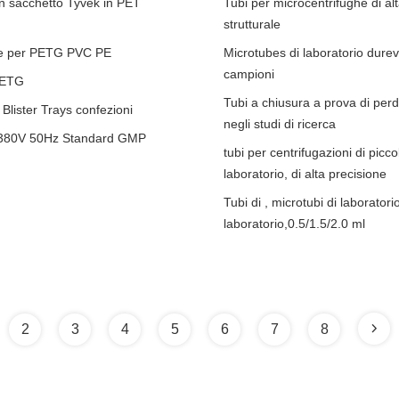
in sacchetto Tyvek in PET
Tubi per microcentrifughe di alta
strutturale
tore per PETG PVC PE
Microtubes di laboratorio durev
campioni
 PETG
Tubi a chiusura a prova di perdi
lister Trays confezioni
negli studi di ricerca
PP 380V 50Hz Standard GMP
tubi per centrifugazioni di pic
laboratorio, di alta precisione
Tubi di , microtubi di laboratorio
laboratorio,0.5/1.5/2.0 ml
2
3
4
5
6
7
8