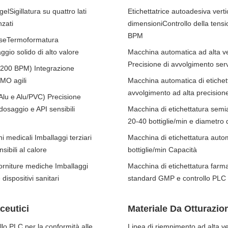
lSigillatura su quattro lati
Etichettatrice autoadesiva vertic
nzati
dimensioniControllo della tensi
BPM
esseTermoformatura
ggio solido di alto valore
Macchina automatica ad alta vel
Precisione di avvolgimento serv
-200 BPM) Integrazione
MO agili
Macchina automatica di etichetta
avvolgimento ad alta precisione
u/Alu e Alu/PVC) Precisione
dosaggio e API sensibili
Macchina di etichettatura semi
20-40 bottiglie/min e diametro 
i medicali Imballaggi terziari
Macchina di etichettatura auto
sibili al calore
bottiglie/min Capacità
forniture mediche Imballaggi
Macchina di etichettatura farma
 dispositivi sanitari
standard GMP e controllo PLC
ceutici
Materiale Da Otturazion
lo PLC per la conformità alle
Linea di riempimento ad alta ve