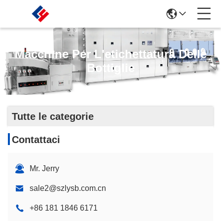
Macchine Per L'etichettatura Delle
Bottiglie
Tutte le categorie
Contattaci
Mr. Jerry
sale2@szlysb.com.cn
+86 181 1846 6171