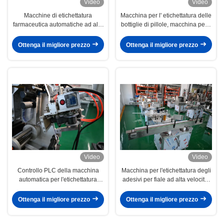
Video
Video
Macchine di etichettatura
Macchina per l' etichettatura delle
farmaceutica automatiche ad alta
bottiglie di pillole, macchina per l'
velocità per bottiglie da 20 ml a
etichettatura dei flaconcini con
1000 ml
stampa del codice di data, touch
Ottenga il migliore prezzo
Ottenga il migliore prezzo
screen, PLC
Video
Video
Controllo PLC della macchina
Macchina per l'etichettatura degli
automatica per l'etichettatura
adesivi per fiale ad alta velocità,
delle bottiglie con stampa del
conformi alle GMP Etichettatura e
codice, applicare l'adesivo
caricamento del vassoio per fiale
Ottenga il migliore prezzo
Ottenga il migliore prezzo
sterili e flaconcini piccoli