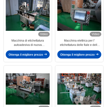
Video
Video
Macchina di etichettatura
Macchina elettrica per l'
autoadesiva di nuova
etichettatura delle fiale e delle
generazione con funzione di
fiale Etichettatura ad alta
codifica della data, ispezione
precisione con touch screen e
Ottenga il migliore prezzo
Ottenga il migliore prezzo
intelligente
PLC