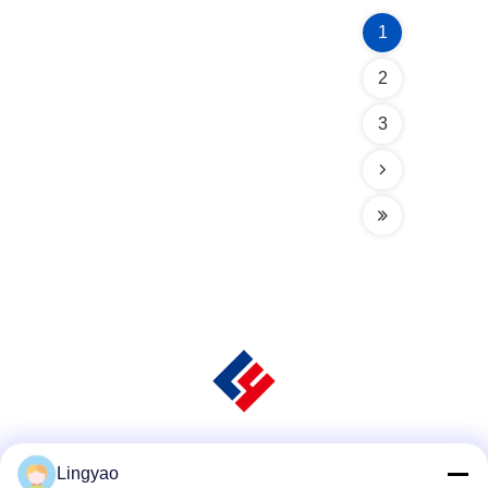
1
2
3
Social media
Lingyao