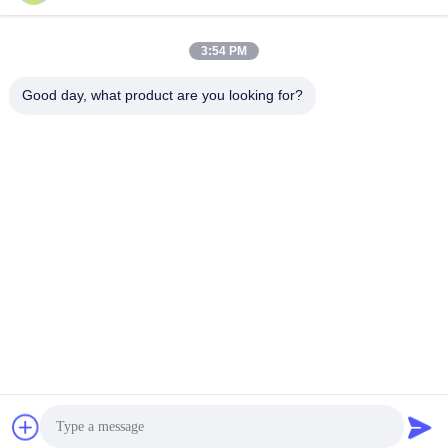
3:54 PM
Contatto rapido
Good day, what product are you looking for?
Telefono
+86-181-18466171
E-mail
sale2@szlysb.com.cn
Indirizzo
Via Zhujia n. 115, città di Lujia,Kunshan,provincia del
Jiangsu
Politica sulla privacy
|
Sitemap
Cina Buona qualità Macchina di riempimento del flaconcino
Fornitore. 2024-2026 Suzhou Lingyao Intelligent Equipment Co.,
Ltd. Tutti i diritti riservati.