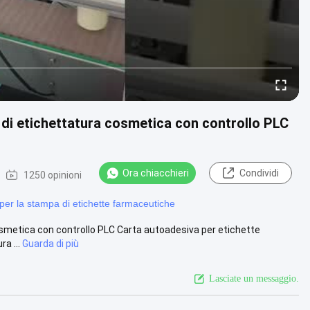
 di etichettatura cosmetica con controllo PLC
Ora chiacchieri
Condividi
1250 opinioni
er la stampa di etichette farmaceutiche
smetica con controllo PLC Carta autoadesiva per etichette
a ...
Guarda di più
Lasciate un messaggio.