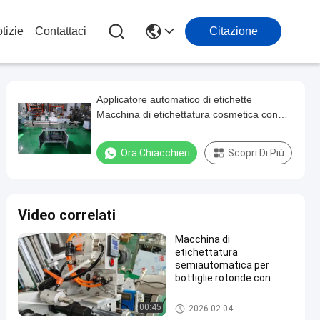
tizie
Contattaci
Citazione
Applicatore automatico di etichette
Macchina di etichettatura cosmetica con
controllo PLC Carta autoadesiva per
etichette
Ora Chiacchieri
Scopri Di Più
Video correlati
Macchina di
etichettatura
semiautomatica per
bottiglie rotonde con
precisione ± 0,55 mm, 20-
40 bottiglie/min e
macchine per l'etichettatura de
00:45
2026-02-04
diametro della bottiglia
lle bottiglie