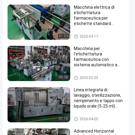
30-200 mm
Macchina elettrica di
etichettatura
farmaceutica per
etichette standard
Larghezza 15-100 mm
Altezza e lunghezza 20-
macchine per l'etichettatura de
01:03
2025-03-17
100 mm
lle bottiglie
Macchina per
l'etichettatura
farmaceutica con
sistema automatico a
rullo - velocità di
etichettatura da 20 a 50
macchine per l'etichettatura de
00:38
2025-02-25
metri al minuto
lle bottiglie
Linea integrata di
lavaggio, sterilizzazione,
riempimento e tappo con
liquido orale (5-25 ml)
Automazione assetica ad
alta capacità con
Macchina di riempimento del fl
01:18
2026-04-20
tecnologia di dosaggio di
aconcino
tracciamento
Advanced Horizontal