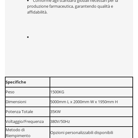
Conforme agli standard globali necessari per la 
produzione farmaceutica, garantendo qualità e 
affidabilità.
Specifiche
Peso
1500KG
Dimensioni
5000mm L x 2000mm W x 1950mm H
Potenza Totale
35KW
Voltaggio/Frequenza
380V/50Hz
Metodo di 
Opzioni personalizzabili disponibili
Riempimento