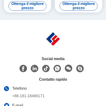
soluzione del rigeneratore di
prodotti biologici sensibili
Ottenga il migliore
Ottenga il migliore
collagene, linea di
all'ossigeno 1-10 ml, ad alta
prezzo
prezzo
riempimento ad alta velocità
capacità con isolatore e
per le fiale da 1 a 20 ml,
guanti in gomma nitrile
conformità alle GMP
Social media
Contatto rapido
Telefono
+86-181-18466171
E-mail