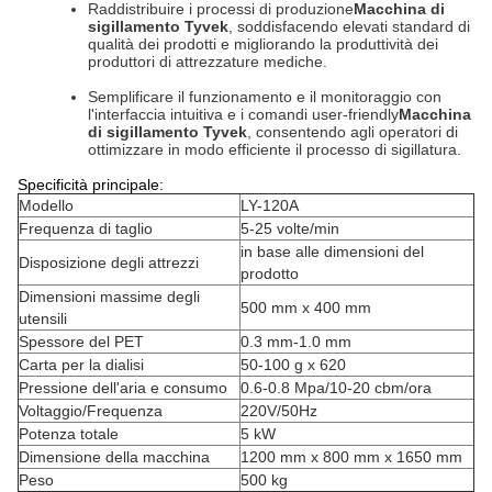
Raddistribuire i processi di produzione
Macchina di
sigillamento Tyvek
, soddisfacendo elevati standard di
qualità dei prodotti e migliorando la produttività dei
produttori di attrezzature mediche.
Semplificare il funzionamento e il monitoraggio con
l'interfaccia intuitiva e i comandi user-friendly
Macchina
di sigillamento Tyvek
, consentendo agli operatori di
ottimizzare in modo efficiente il processo di sigillatura.
Specificità principale:
Modello
LY-120A
Frequenza di taglio
5-25 volte/min
in base alle dimensioni del
Disposizione degli attrezzi
prodotto
Dimensioni massime degli
500 mm x 400 mm
utensili
Spessore del PET
0.3 mm-1.0 mm
Carta per la dialisi
50-100 g x 620
Pressione dell'aria e consumo
0.6-0.8 Mpa/10-20 cbm/ora
Voltaggio/Frequenza
220V/50Hz
Potenza totale
5 kW
Dimensione della macchina
1200 mm x 800 mm x 1650 mm
Peso
500 kg