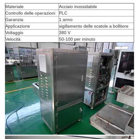
Materiale
Acciaio inossidabile
Controllo delle operazioni
PLC
Garanzia
1 anno
Applicazione
sigillamento delle scatole a bollitore
Voltaggio
380 V
Velocità
50-100 per minuto