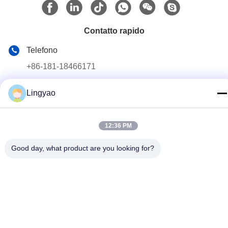
Contatto rapido
Telefono
+86-181-18466171
E-mail
Lingyao
sale2@szlysb.com.cn
Indirizzo
12:36 PM
Via Zhujia n. 115, città di Lujia,Kunshan,provincia del
Jiangsu
Good day, what product are you looking for?
Politica sulla privacy
|
Sitemap
Cina Buona qualità Macchina di riempimento del flaconcino
Fornitore. 2024-2026 Suzhou Lingyao Intelligent Equipment Co.,
Ltd. Tutti i diritti riservati.