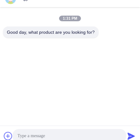
1:31 PM
Contatto rapido
Good day, what product are you looking for?
Telefono
+86-181-18466171
E-mail
sale2@szlysb.com.cn
Indirizzo
Via Zhujia n. 115, città di Lujia,Kunshan,provincia del
Jiangsu
Politica sulla privacy
|
Sitemap
Cina Buona qualità Macchina di riempimento del flaconcino
Fornitore. 2024-2026 Suzhou Lingyao Intelligent Equipment Co.,
Ltd. Tutti i diritti riservati.