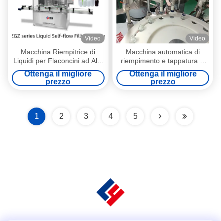
Video
Video
Macchina Riempitrice di
Macchina automatica di
Liquidi per Flaconcini ad Alta
riempimento e tappatura di
Precisione per Anticorpi
liquidi (100-500
Ottenga il migliore
Ottenga il migliore
Monoclonali
ml)Automazione multi-testa
prezzo
prezzo
scalabile per preparazioni
liquide per il benessere ad
alto rendimento
1
2
3
4
5