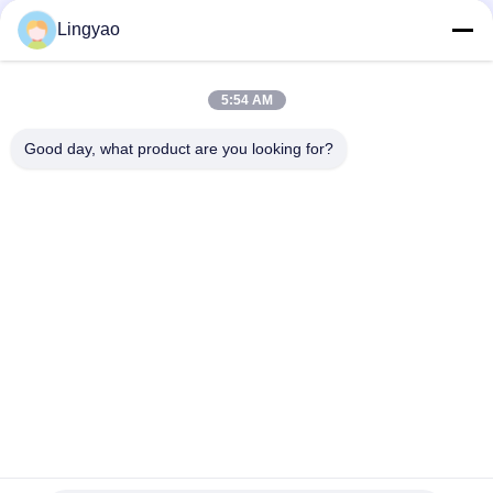
Social media
Lingyao
5:54 AM
Contatto rapido
Good day, what product are you looking for?
Telefono
+86-181-18466171
E-mail
sale2@szlysb.com.cn
Indirizzo
Via Zhujia n. 115, città di Lujia,Kunshan,provincia del
Jiangsu
Politica sulla privacy
|
Sitemap
Cina Buona qualità Macchina di riempimento del flaconcino