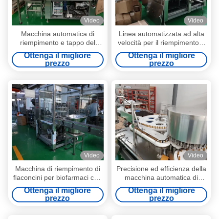
Video
Video
Macchina automatica di
Linea automatizzata ad alta
riempimento e tappo del
velocità per il riempimento e
liquido (10-500 ml)
il tappo dei flaconcini (300-
Ottenga il migliore
Ottenga il migliore
Automazione di dosaggio e
500 BPM) Imballaggio di
prezzo
prezzo
sigillamento ad alta versatilità
precisione a contaminazione
per diverse formulazioni
zero per formulazioni di alto
liquide
valore nelle scienze della vita
Video
Video
Macchina di riempimento di
Precisione ed efficienza della
flaconcini per biofarmaci con
macchina automatica di
sistema LAF e SIP, sistema
riempimento di liquidi per
Ottenga il migliore
Ottenga il migliore
CIP, certificato CE standard
l'industria farmaceutica,
prezzo
prezzo
GMP
cosmetica e alimentare