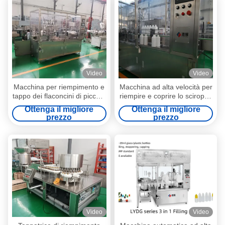
Video
Video
Macchina per riempimento e
Macchina ad alta velocità per
tappo dei flaconcini di piccole
riempire e coprire lo sciroppo
quantità (2-100 ml) conforme
(50-500 ml) Dosaggio multi-
Ottenga il migliore
Ottenga il migliore
alle GMP
viscosità di precisione per
prezzo
prezzo
soluzioni avanzate di
assistenza sanitaria e
nutrizionale
Video
Video