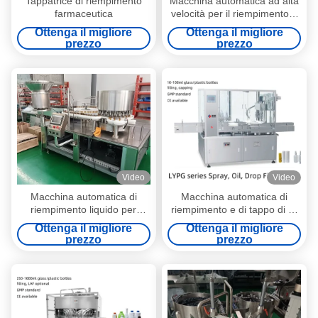
Tappatrice di riempimento
Macchina automatica ad alta
farmaceutica
velocità per il riempimento e
il tappo delle gocce oculari
Ottenga il migliore
Ottenga il migliore
Automazione oftalmica a
prezzo
prezzo
contaminazione zero con
precisione resistente ai
cambiamenti climatici (150-
300 BPM)
Video
Video
Macchina automatica di
Macchina automatica di
riempimento liquido per
riempimento e di tappo di oli
prodotti farmaceutici (30-500
essenziali (10-100 ml)
Ottenga il migliore
Ottenga il migliore
ml) Precisione servo ad alta
Dosaggio peristaltico servo
prezzo
prezzo
velocità e prevenzione della
ad alta precisione con
contaminazione incrociata
tecnologia avanzata di
per gli integratori alimentari
depurazione dell'azoto in più
fasi