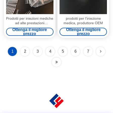
Prodotti per iniezioni mediche
prodotti per l'iniezione
ad alte prestazioni
medica, produttore OEM
Centrifugatrice PCR per
Ottenga il migliore
Ottenga il migliore
un'amplificazione accurata
prezzo
prezzo
del DNA
1
2
3
4
5
6
7