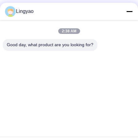
Social media
Lingyao
2:38 AM
Contatto rapido
Good day, what product are you looking for?
Telefono
+86-181-18466171
E-mail
sale2@szlysb.com.cn
Indirizzo
Via Zhujia n. 115, città di Lujia,Kunshan,provincia del
Jiangsu
Politica sulla privacy
|
Sitemap
Cina Buona qualità Macchina di riempimento del flaconcino