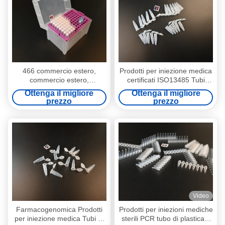
466 commercio estero,
Prodotti per iniezione medica
commercio estero,
certificati ISO13485 Tubi
commercio estero,
QPCR
Ottenga il migliore
Ottenga il migliore
commercio estero
prezzo
prezzo
Video
Farmacogenomica Prodotti
Prodotti per iniezioni mediche
per iniezione medica Tubi di
sterili PCR tubo di plastica 8