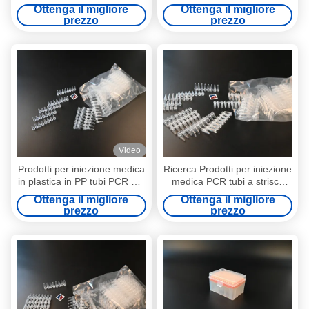
reazione PCR
strisce
Ottenga il migliore
Ottenga il migliore
prezzo
prezzo
Video
Prodotti per iniezione medica
Ricerca Prodotti per iniezione
in plastica in PP tubi PCR 0,2
medica PCR tubi a strisce
ml
OEM
Ottenga il migliore
Ottenga il migliore
prezzo
prezzo