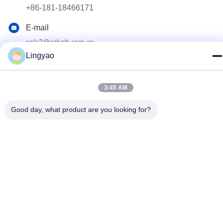
+86-181-18466171
E-mail
sale2@szlysb.com.cn
Lingyao
Indirizzo
Via Zhujia n. 115, città di Lujia,Kunshan,provincia del
Jiangsu
3:45 AM
Good day, what product are you looking for?
Politica sulla privacy
|
Sitemap
Cina Buona qualità Macchina di riempimento del flaconcino
Fornitore. 2024-2026 Suzhou Lingyao Intelligent Equipment Co.,
Ltd. Tutti i diritti riservati.