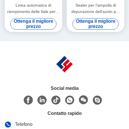
Linea automatica di
Sealer per l'ampolla di
riempimento delle fiale per la
depurazione dell'azoto per
soluzione del rigeneratore di
prodotti biologici sensibili
Ottenga il migliore
Ottenga il migliore
collagene, linea di
all'ossigeno 1-10 ml, ad alta
prezzo
prezzo
riempimento ad alta velocità
capacità con isolatore e
per le fiale da 1 a 20 ml,
guanti in gomma nitrile
conformità alle GMP
Social media
Contatto rapido
Telefono