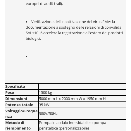
europei di audit trail).
Verificazione dell'inaattivazione del virus EMA: la 
documentazione a sostegno delle relazioni di convalida 
SAL≤10−6 accelera la registrazione all'estero dei prodotti 
biologici.
Specificità
Peso
1500 kg
Dimensioni
5000 mm L x 2000 mm W x 1950 mm H
Potenza totale
35 kW
Voltaggio/Freque
380V/50Hz
nza
Metodo di 
Pompa in acciaio inossidabile o pompa 
riempimento
peristaltica (personalizzabile)