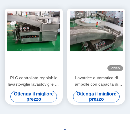
Video
PLC controllato regolabile
Lavatrice automatica di
lavastoviglie lavastoviglie ad
ampolle con capacità di
alta velocità apparecchiature
lavaggio ad ultrasuoni 16000
Ottenga il migliore
Ottenga il migliore
per il lavaggio delle ampolle
ampolle/ora
prezzo
prezzo
per prodotti farmaceutici