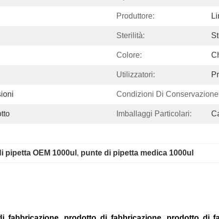
Produttore:
L
Sterilità:
St
Colore:
Ch
Utilizzatori:
Pr
ioni
Condizioni Di Conservazione
tto
Imballaggi Particolari:
Ca
i pipetta OEM 1000ul
, 
punte di pipetta medica 1000ul
i fabbricazione, prodotto di fabbricazione, prodotto di f