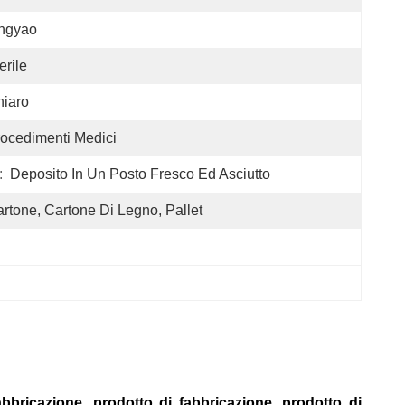
ingyao
erile
iaro
ocedimenti Medici
:
Deposito In Un Posto Fresco Ed Asciutto
rtone, Cartone Di Legno, Pallet
abbricazione, prodotto di fabbricazione, prodotto di