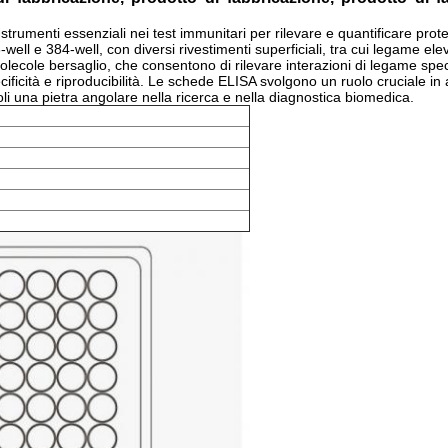
enti essenziali nei test immunitari per rilevare e quantificare protein
e 96-well e 384-well, con diversi rivestimenti superficiali, tra cui legam
lecole bersaglio, che consentono di rilevare interazioni di legame speci
ificità e riproducibilità. Le schede ELISA svolgono un ruolo cruciale in ap
li una pietra angolare nella ricerca e nella diagnostica biomedica.