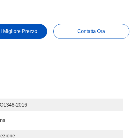
Il Migliore Prezzo
Contatta Ora
SO1348-2016
ina
iezione