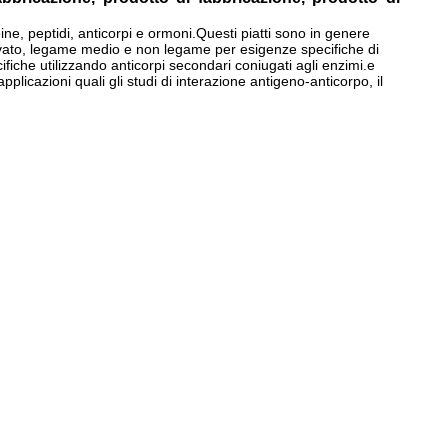
e, peptidi, anticorpi e ormoni.Questi piatti sono in genere
e elevato, legame medio e non legame per esigenze specifiche di
fiche utilizzando anticorpi secondari coniugati agli enzimi.e
plicazioni quali gli studi di interazione antigeno-anticorpo, il