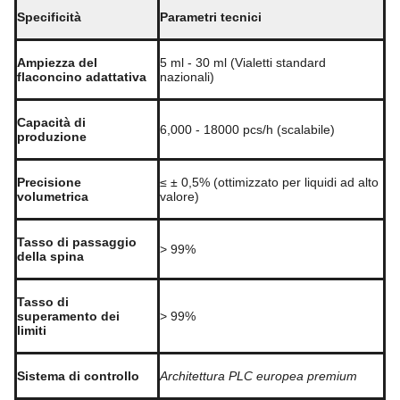
Specificità
Parametri tecnici
Ampiezza del
5 ml - 30 ml (Vialetti standard
flaconcino adattativa
nazionali)
Capacità di
6,000 - 18000 pcs/h (scalabile)
produzione
Precisione
≤ ± 0,5% (ottimizzato per liquidi ad alto
volumetrica
valore)
Tasso di passaggio
> 99%
della spina
Tasso di
superamento dei
> 99%
limiti
Sistema di controllo
Architettura PLC europea premium