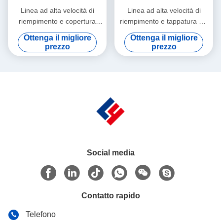
Linea ad alta velocità di
Linea ad alta velocità di
riempimento e copertura
riempimento e tappatura dei
liquida per spray e oli
flaconcini di vaccino cGMP
Ottenga il migliore
Ottenga il migliore
essenziali (10-50 ml)
Automazione conforme agli
prezzo
prezzo
Dosificazione servo-
standard per l'mRNA e i
peristaltica di precisione e
prodotti biologici
architettura a
contaminazione incrociata
zero per estratti botanici
Social media
Contatto rapido
Telefono