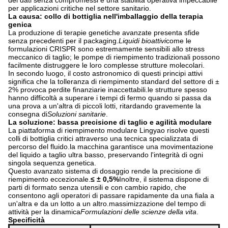
dei dati senza compromessi e una stabilità operativa impeccabile
per applicazioni critiche nel settore sanitario.
La causa: collo di bottiglia nell'imballaggio della terapia
genica
La produzione di terapie genetiche avanzate presenta sfide
senza precedenti per il packaging.
Liquidi bioattivi
come le
formulazioni CRISPR sono estremamente sensibili allo stress
meccanico di taglio; le pompe di riempimento tradizionali possono
facilmente distruggere le loro complesse strutture molecolari.
In secondo luogo, il costo astronomico di questi principi attivi
significa che la tolleranza di riempimento standard del settore di ±
2% provoca perdite finanziarie inaccettabili.le strutture spesso
hanno difficoltà a superare i tempi di fermo quando si passa da
una prova a un'altra di piccoli lotti, ritardando gravemente la
consegna di
Soluzioni sanitarie
.
La soluzione: bassa precisione di taglio e agilità modulare
La piattaforma di riempimento modulare Lingyao risolve questi
colli di bottiglia critici attraverso una tecnica specializzata di
percorso del fluido.la macchina garantisce una movimentazione
del liquido a taglio ultra basso, preservando l'integrità di ogni
singola sequenza genetica.
Questo avanzato sistema di dosaggio rende la precisione di
riempimento eccezionale.
≤ ± 0,5%
Inoltre, il sistema dispone di
parti di formato senza utensili e con cambio rapido, che
consentono agli operatori di passare rapidamente da una fiala a
un'altra e da un lotto a un altro.massimizzazione del tempo di
attività per la dinamica
Formulazioni delle scienze della vita
.
Specificità