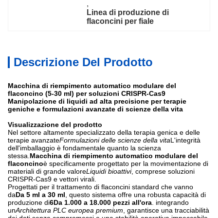
, 
Linea di produzione di 
flaconcini per fiale
Descrizione Del Prodotto
Macchina di riempimento automatico modulare del
flaconcino (5-30 ml) per soluzioni CRISPR-Cas9
Manipolazione di liquidi ad alta precisione per terapie
geniche e formulazioni avanzate di scienze della vita
Visualizzazione del prodotto
Nel settore altamente specializzato della terapia genica e delle
terapie avanzate
Formulazioni delle scienze della vita
L'integrità
dell'imballaggio è fondamentale quanto la scienza
stessa.
Macchina di riempimento automatico modulare del
flaconcino
è specificamente progettato per la movimentazione di
materiali di grande valore
Liquidi bioattivi
, comprese soluzioni
CRISPR-Cas9 e vettori virali.
Progettati per il trattamento di flaconcini standard che vanno
da
Da 5 ml a 30 ml
, questo sistema offre una robusta capacità di
produzione di
6Da 1.000 a 18.000 pezzi all'ora
. integrando
un
Architettura PLC europea premium
, garantisce una tracciabilità