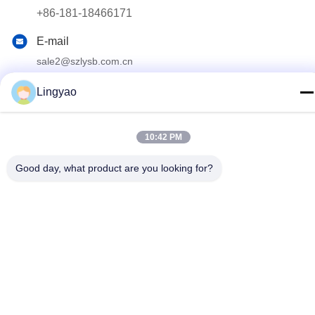
+86-181-18466171
E-mail
sale2@szlysb.com.cn
Indirizzo
Lingyao
Via Zhujia n. 115, città di Lujia,Kunshan,provincia del
Jiangsu
10:42 PM
Politica sulla privacy
|
Sitemap
Good day, what product are you looking for?
Cina Buona qualità Macchina di riempimento del flaconcino
Fornitore. 2024-2026 Suzhou Lingyao Intelligent Equipment Co.,
Ltd. Tutti i diritti riservati.