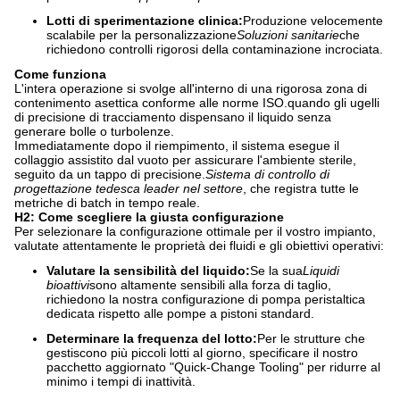
Lotti di sperimentazione clinica:
Produzione velocemente
scalabile per la personalizzazione
Soluzioni sanitarie
che
richiedono controlli rigorosi della contaminazione incrociata.
Come funziona
L'intera operazione si svolge all'interno di una rigorosa zona di
contenimento asettica conforme alle norme ISO.quando gli ugelli
di precisione di tracciamento dispensano il liquido senza
generare bolle o turbolenze.
Immediatamente dopo il riempimento, il sistema esegue il
collaggio assistito dal vuoto per assicurare l'ambiente sterile,
seguito da un tappo di precisione.
Sistema di controllo di
progettazione tedesca leader nel settore
, che registra tutte le
metriche di batch in tempo reale.
H2: Come scegliere la giusta configurazione
Per selezionare la configurazione ottimale per il vostro impianto,
valutate attentamente le proprietà dei fluidi e gli obiettivi operativi:
Valutare la sensibilità del liquido:
Se la sua
Liquidi
bioattivi
sono altamente sensibili alla forza di taglio,
richiedono la nostra configurazione di pompa peristaltica
dedicata rispetto alle pompe a pistoni standard.
Determinare la frequenza del lotto:
Per le strutture che
gestiscono più piccoli lotti al giorno, specificare il nostro
pacchetto aggiornato "Quick-Change Tooling" per ridurre al
minimo i tempi di inattività.