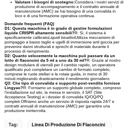
Valutare i bisogni di sostegno:
Considera i nostri servizi di
produzione di accompagnamento e il contratto annuale di
manutenzione (AMC) se hai bisogno di una convalida in
loco e di una formazione operativa continua.
Domande frequenti (FAQ)
D1: Questa macchina è in grado di gestire formulazioni
liquide CRISPR altamente sensibili?
R: Sì, il sistema è
specificamente calibrato
Liquidi bioattivi
Utilizza meccanismi di
pompaggio a basso taglio e ugelli di immersione anti goccia per
prevenire danni strutturali e sprechi di materiale durante il
processo di riempimento.
D2: Quanto velocemente la macchina può passare da un
lotto di flaconcini da 5 ml a uno da 30 ml?
R: Grazie al nostro
design modulare di utensili per il cambio rapido, un operatore
qualificato può completare un cambio di formato completo,
comprese le ruote stellari e le rotaie guida, in meno di 30
minuti.migliorando drasticamente il rendimento giornaliero.
Q3: Che tipo di convalida e supporto post-vendita fornisce
Lingyao?
R: Forniamo un supporto globale completo, compreso
l'installazione sul sito, la messa in servizio, il SAT (Site
Acceptance Testing) e i dossier di convalida IQ/OQ/PQ
completi.Offriamo anche un servizio di risposta rapida 24/7 e
contratti annuali di manutenzione (AMC) per garantire una
produzione ininterrotta.
Tag:
Linea Di Produzione Di Flaconcini