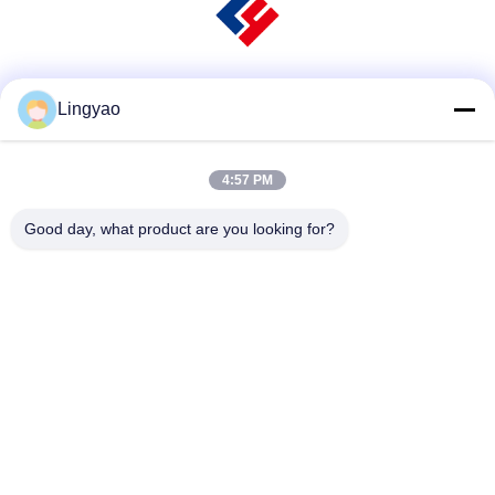
Social media
Lingyao
4:57 PM
Contatto rapido
Good day, what product are you looking for?
Telefono
+86-181-18466171
E-mail
sale2@szlysb.com.cn
Indirizzo
Via Zhujia n. 115, città di Lujia,Kunshan,provincia del
Jiangsu