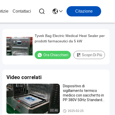
tizie
Contattaci
Citazione
Tyvek Bag Electric Medical Heat Sealer per
prodotti farmaceutici da 5 kW
Ora Chiacchieri
Scopri Di Più
Video correlati
Dispositivo di
sigillamento termico
medico con sacchetto in
PP 380V 50Hz Standard
GMP
Sigillare termico medico
00:46
2025-02-25