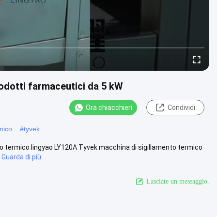
odotti farmaceutici da 5 kW
Ora chiacchieri
Condividi
rmico
#
tyvek
nto termico lingyao LY120A Tyvek macchina di sigillamento termico
Guarda di più
Lasciate un messaggio.