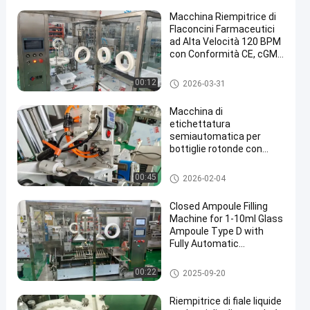
Macchina Riempitrice di
Flaconcini Farmaceutici
ad Alta Velocità 120 BPM
con Conformità CE, cGMP
e Sistema LAF Classe A
100 per Riempimento e
Macchina di riempimento di fla
00:12
2026-03-31
Chiusura di Tubi di Vetro
concini farmaceutici
Sterili
Macchina di
etichettatura
semiautomatica per
bottiglie rotonde con
precisione ± 0,55 mm, 20-
40 bottiglie/min e
macchine per l'etichettatura de
00:45
2026-02-04
diametro della bottiglia
lle bottiglie
30-200 mm
Closed Ampoule Filling
Machine for 1-10ml Glass
Ampoule Type D with
Fully Automatic
Operation – Ideal for
Vaccines and Hormones
Macchina di rifornimento della
00:22
2025-09-20
fiala
Riempitrice di fiale liquide