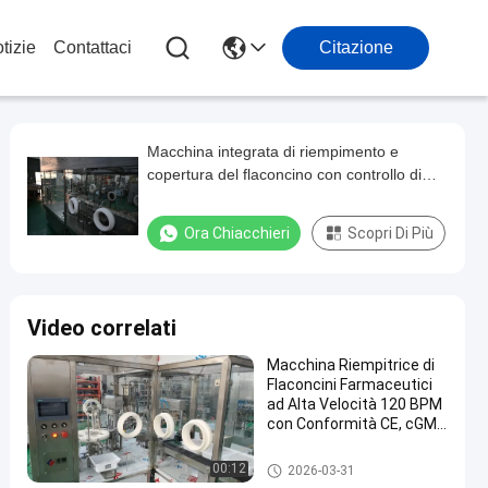
tizie
Contattaci
Citazione
Macchina integrata di riempimento e
copertura del flaconcino con controllo di
qualità intelligente Trattamento assettico ad
alta velocità (2-30 ml) con ispezione in
Ora Chiacchieri
Scopri Di Più
linea e tracciabilità al 100%
Video correlati
Macchina Riempitrice di
Flaconcini Farmaceutici
ad Alta Velocità 120 BPM
con Conformità CE, cGMP
e Sistema LAF Classe A
100 per Riempimento e
Macchina di riempimento di fla
00:12
2026-03-31
Chiusura di Tubi di Vetro
concini farmaceutici