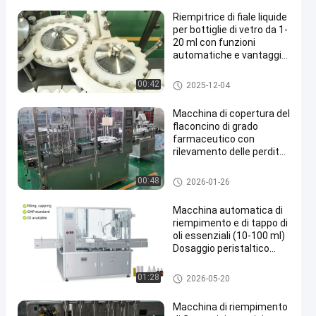
Sterili
Riempitrice di fiale liquide
per bottiglie di vetro da 1-
20 ml con funzioni
automatiche e vantaggi
del produttore di origine
Macchina di riempimento del fl
00:42
2025-12-04
aconcino
Macchina di copertura del
flaconcino di grado
farmaceutico con
rilevamento delle perdite,
monitoraggio OEE e
uscita di 6000BPH per
Macchina di riempimento di fla
00:48
2026-01-26
farmaci iniettabili
concini farmaceutici
Macchina automatica di
riempimento e di tappo di
oli essenziali (10-100 ml)
Dosaggio peristaltico
servo ad alta precisione
con tecnologia avanzata
Macchina di riempimento del fl
01:28
2026-05-20
di depurazione dell'azoto
aconcino
in più fasi
Macchina di riempimento