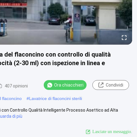
 del flaconcino con controllo di qualità
cità (2-30 ml) con ispezione in linea e
Ora chiacchieri
Condividi
407 opinioni
 flaconcino
#
Lavatrice di flaconcini sterili
 con Controllo Qualità Intelligente Processo Asettico ad Alta
uarda di più
Lasciate un messaggio.